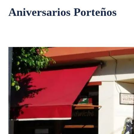
Aniversarios Porteños
{acf_sala}